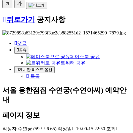
뒤로가기
공지사항
댓글
공유
페이스북 공유
트위터 공유
게시판 리스트 옵션
목록
서울 용한점집 수연궁(수연아씨) 예약안
내
페이지 정보
작성자
수연궁
(59.♡.6.65)
작성일
19-09-15 22:50
조회