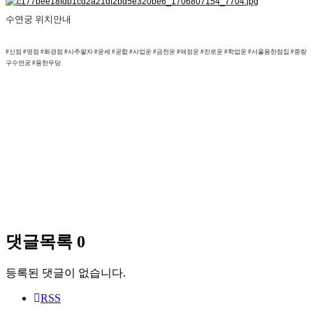
수연궁 위치안내
#신점 #영점 #화경점 #사주팔자 #운세 #궁합 #사업운 #금전운 #애정운 #진로운 #학업운 #서울용한점집 #중랑
구수연궁 #용한무당
중랑구점집, 중화동점집, 노원구점집, 동대문구점집, 광진구점집, 서울점집, 점잘보는집, 점잘보는곳, 굿잘하는
곳, 굿잘하는집, 유명한무속인, 유명한점집, 용한점집, 서울점잘보는곳, 서울점잘보는집, 강북점잘보는곳, 강북
점잘보는집, 소문난점집, 양심무속인 수연궁, 중랑구수연궁, 중화동수연궁, 서울점집수연궁, 신점, 영점, 화경점, 
사업운, 애정운, 부적, 신굿, 병굿, 조상굿, 이사택일, 결혼택일, 재수굿, 칠성굿, 재회상담, 재회부적, 연애상담, 명
다리, 천신제자 수연궁(수연아씨), 강남점잘보는곳, 강남점잘보는집, 서울굿잘하는곳, 서울굿잘하는집,사주풀
이, 사주, 사주팔자, 사주잘보는곳, 궁합, 띠별궁합, 도화살, 신년운세, 삼재, 띠궁합, 점집닷컴, 운세사주, 유튜브, 
중랑구수연궁, 서울수연궁, 중랑수연궁, 서울점집수연궁, 중랑구수연아씨, 서울수연아씨,점집
댓글목록
0
등록된 댓글이 없습니다.
RSS