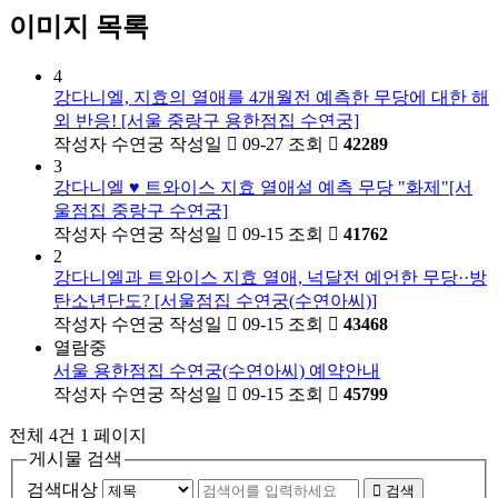
이미지 목록
4
강다니엘, 지효의 열애를 4개월전 예측한 무당에 대한 해
외 반응! [서울 중랑구 용한점집 수연궁]
작성자
수연궁
작성일
09-27
조회
42289
3
강다니엘 ♥ 트와이스 지효 열애설 예측 무당 "화제"[서
울점집 중랑구 수연궁]
작성자
수연궁
작성일
09-15
조회
41762
2
강다니엘과 트와이스 지효 열애, 넉달전 예언한 무당··방
탄소년단도? [서울점집 수연궁(수연아씨)]
작성자
수연궁
작성일
09-15
조회
43468
열람중
서울 용한점집 수연궁(수연아씨) 예약안내
작성자
수연궁
작성일
09-15
조회
45799
전체 4건
1 페이지
게시물 검색
검색대상
검색